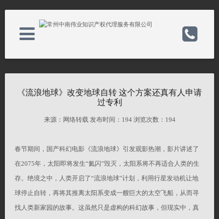
国内商标
电话：0519-85607090
《流浪地球》改变地球自转 这个方案还真有人申请
过专利
国际商标
手机：13327886566
来源：网络转载 发布时间：
194 浏览次数：
194
国内专利
邮箱：li@wsipo.com
春节期间，国产科幻电影《流浪地球》引发观影热潮，影片讲述了
在2075年，太阳即将发生“氦闪”毁灭，太阳系将不再适合人类的生
国际专利
备案号：
存。绝境之中，人类开启了“流浪地球”计划，利用行星发动机让地
球停止自转，再将其推离太阳系变成一艘巨大的太空飞船，从而寻
常见问题
网址：www.zj426.com
找人类新家园的故事。这虽然只是虚构的科幻故事，但现实中，真